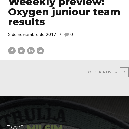
Weeekly preview:
Oxygen juniour team
results
2 de noviembre de 2017
0
OLDER POSTS
PAC
MILSIM