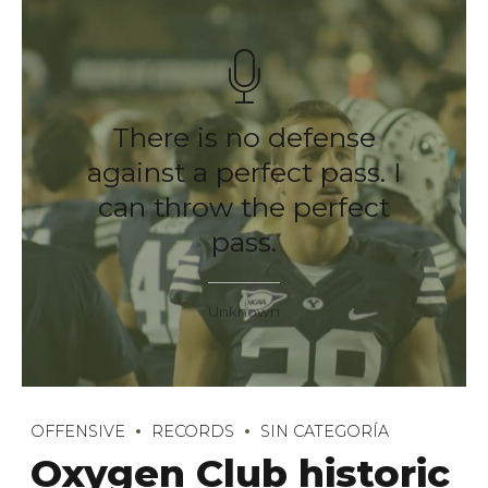
There is no defense
against a perfect pass. I
can throw the perfect
pass.
Unknown
OFFENSIVE
RECORDS
SIN CATEGORÍA
Oxygen Club historic